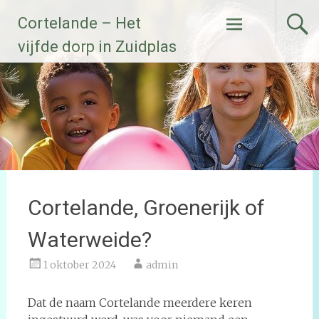
Ga
Cortelande – Het
naar
de
vijfde dorp in Zuidplas
inhoud
Cortelande, Groenerijk of
Waterweide?
1 oktober 2024
admin
Dat de naam Cortelande meerdere keren