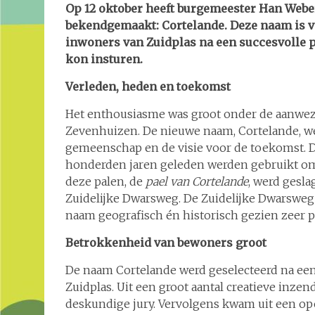
Op 12 oktober heeft burgemeester Han Weber
bekendgemaakt: Cortelande. Deze naam is v
inwoners van Zuidplas na een succesvolle p
kon insturen.
Verleden, heden en toekomst
Het enthousiasme was groot onder de aanwezi
Zevenhuizen. De nieuwe naam, Cortelande, wee
gemeenschap en de visie voor de toekomst. D
honderden jaren geleden werden gebruikt om
deze palen, de
pael van Cortelande
, werd gesla
Zuidelijke Dwarsweg. De Zuidelijke Dwarsweg l
naam geografisch én historisch gezien zeer p
Betrokkenheid van bewoners groot
De naam Cortelande werd geselecteerd na e
Zuidplas. Uit een groot aantal creatieve inz
deskundige jury. Vervolgens kwam uit een o