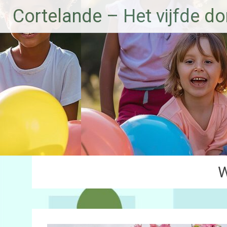
Ga
Cortelande – Het vijfde do
naar
de
inhoud