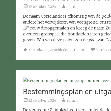
12 oktober 2024
admin
De naam Cortelande is afkomstig van de polde
andere het verwijderen van veengrond, ontston
e
19
eeuw drooggemalen en kreeg de naam Zuid
over een grenspaal die honderden jaren gele
geven. Eén van deze palen zou de pael van Co
Cortelande
,
Geschiedenis
,
Naam
Een reac
Bestemmingsplan en uitg
12 oktober 2024
admin
De gemeente Zuidplas heeft verschillende d